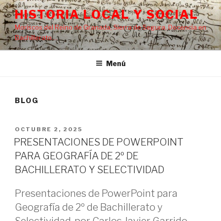
Saltar
HISTORIA LOCAL Y SOCIAL
al
Moriscos del Reino de Granada, Sierra de Segura, Docencia en
contenido
Bachillerato…
Menú
BLOG
PUBLICADO
OCTUBRE 2, 2025
EL
PRESENTACIONES DE POWERPOINT
PARA GEOGRAFÍA DE 2º DE
BACHILLERATO Y SELECTIVIDAD
Presentaciones de PowerPoint para
Geografía de 2º de Bachillerato y
Selectividad, por Carlos Javier Garrido