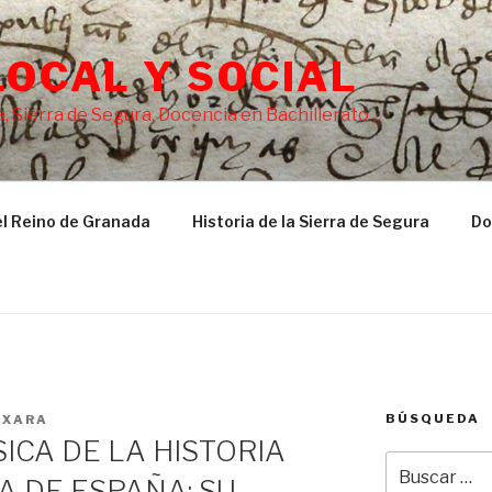
LOCAL Y SOCIAL
, Sierra de Segura, Docencia en Bachillerato…
l Reino de Granada
Historia de la Sierra de Segura
Do
BÚSQUEDA
AXARA
ICA DE LA HISTORIA
Buscar
 DE ESPAÑA: SU
por: