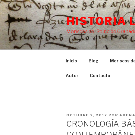
Saltar
al
HISTORIA 
contenido
Moriscos del Reino de Granada
Inicio
Blog
Moriscos de
Autor
Contacto
PUBLICADO
OCTUBRE 2, 2017
POR
ABEN
EL
CRONOLOGÍA BÁS
CONTEMPORÁNEA