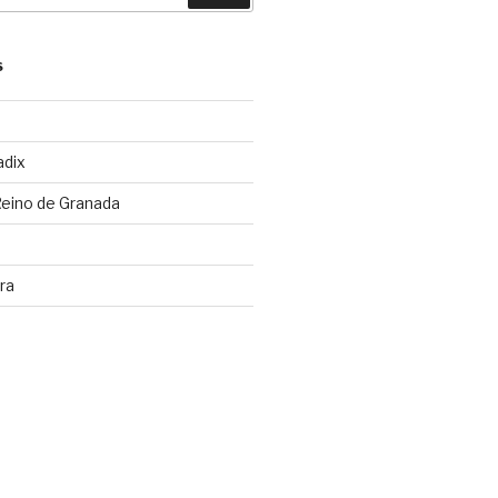
S
adix
Reino de Granada
ra