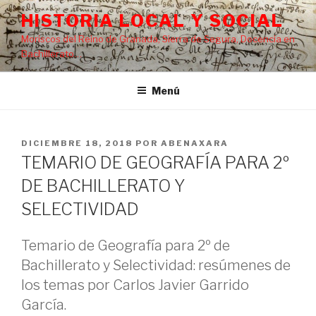
Saltar
HISTORIA LOCAL Y SOCIAL
al
Moriscos del Reino de Granada, Sierra de Segura, Docencia en
contenido
Bachillerato…
Menú
PUBLICADO
DICIEMBRE 18, 2018
POR
ABENAXARA
EL
TEMARIO DE GEOGRAFÍA PARA 2º
DE BACHILLERATO Y
SELECTIVIDAD
Temario de Geografía para 2º de
Bachillerato y Selectividad: resúmenes de
los temas por Carlos Javier Garrido
García.