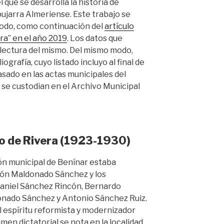
 que se desarrolla la historia de
lpujarra Almeriense. Este trabajo se
modo, como continuación del
artículo
ura” en el año 2019
. Los datos que
lectura del mismo. Del mismo modo,
ografía, cuyo listado incluyo al final de
basado en las actas municipales del
se custodian en el Archivo Municipal
o de Rivera (1923-1930)
ión municipal de Benínar estaba
món Maldonado Sánchez y los
Daniel Sánchez Rincón, Bernardo
onado Sánchez y Antonio Sánchez Ruiz.
l espíritu reformista y modernizador
en dictatorial se nota en la localidad.