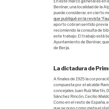
En este marco general es en el
Benínar, una localidad de la A
puede considerar, en cierto 
que publiqué en la revista “Fa
aporto cobran sentido previa 
recomiendo la consulta de bibli
este trabajo. El trabajo está 
Ayuntamiento de Benínar, que 
de Berja.
La dictadura de Prim
A finales de 1925 la corporac
compuesta por el alcalde Ra
concejales Juan Ruiz Martín, 
Sánchez Rincón, Cecilio Mald
Como en el resto de España, e
que se puso como meta el régim