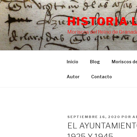
Saltar
al
HISTORIA 
contenido
Moriscos del Reino de Granada
Inicio
Blog
Moriscos de
Autor
Contacto
PUBLICADO
SEPTIEMBRE 16, 2020
POR
A
EL
EL AYUNTAMIENT
1925 Y 1945