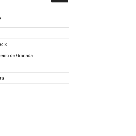
S
adix
Reino de Granada
ra