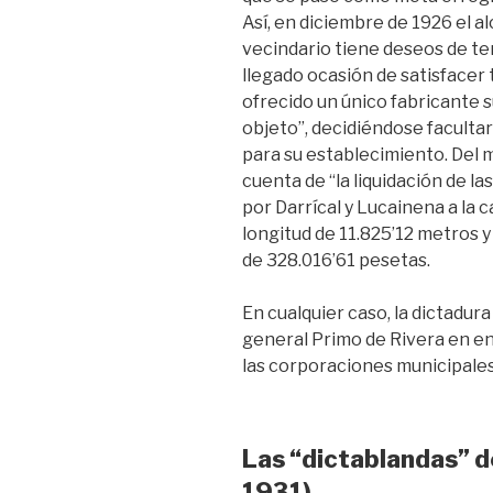
Así, en diciembre de 1926 el 
vecindario tiene deseos de te
llegado ocasión de satisfacer
ofrecido un único fabricante s
objeto”, decidiéndose faculta
para su establecimiento. Del 
cuenta de “la liquidación de l
por Darrícal y Lucainena a la c
longitud de 11.825’12 metros 
de 328.016’61 pesetas.
En cualquier caso, la dictadur
general Primo de Rivera en en
las corporaciones municipales
Las “dictablandas” d
1931)