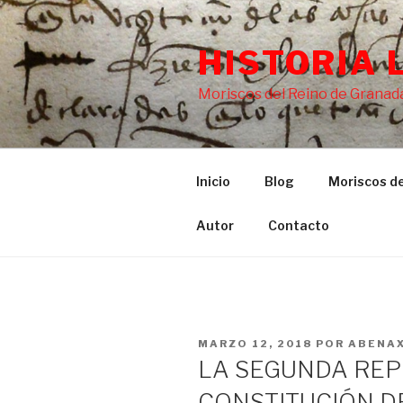
Saltar
al
HISTORIA 
contenido
Moriscos del Reino de Granada
Inicio
Blog
Moriscos de
Autor
Contacto
PUBLICADO
MARZO 12, 2018
POR
ABENA
EL
LA SEGUNDA REP
CONSTITUCIÓN DE