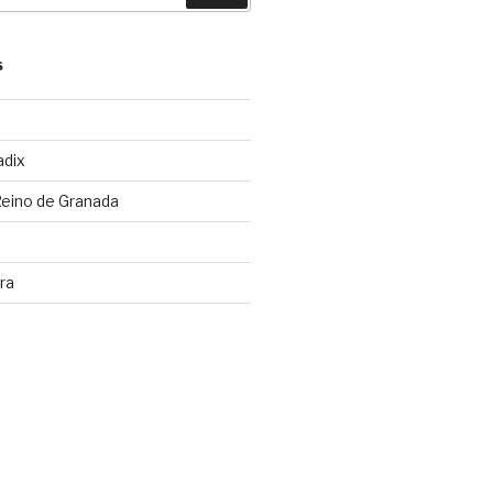
S
adix
Reino de Granada
ra