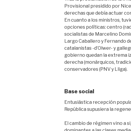
Provisional presidido por Nic
derechas que debía actuar com
En cuanto a los ministros, tuv
opciones políticas: centro (ra
socialistas de Marcelino Doming
Largo Caballero y Fernando de
catalanistas -d’Olwer- y galleg
gobierno quedan la extrema izq
derecha (monárquicos, tradicio
conservadores (PNV y Lliga).
Base social
Entusiástica recepción popular
República supusiera la regen
El cambio de régimen vino a sig
dominantes a las clases media