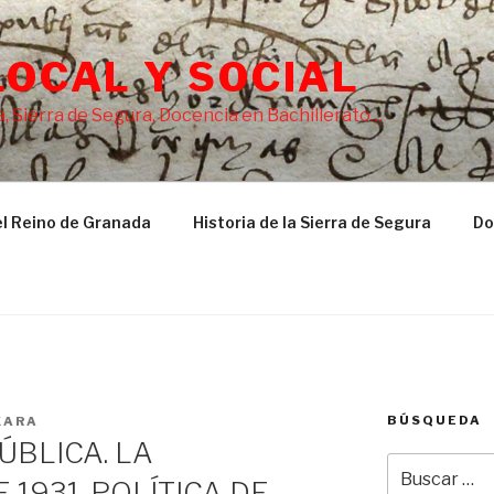
LOCAL Y SOCIAL
, Sierra de Segura, Docencia en Bachillerato…
l Reino de Granada
Historia de la Sierra de Segura
Do
BÚSQUEDA
XARA
ÚBLICA. LA
Buscar
 1931. POLÍTICA DE
por: