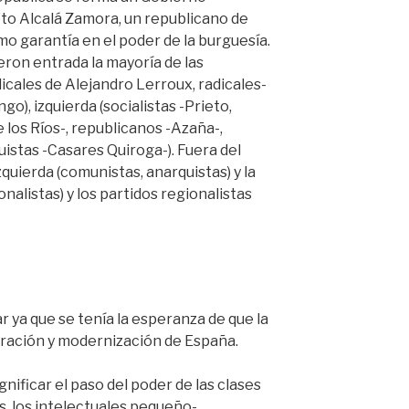
eto Alcalá Zamora, un republicano de
o garantía en el poder de la burguesía.
ieron entrada la mayoría de las
dicales de Alejandro Lerroux, radicales-
o), izquierda (socialistas -Prieto,
 los Ríos-, republicanos -Azaña-,
uistas -Casares Quiroga-). Fuera del
uierda (comunistas, anarquistas) y la
nalistas) y los partidos regionalistas
 ya que se tenía la esperanza de que la
eración y modernización de España.
nificar el paso del poder de las clases
s, los intelectuales pequeño-