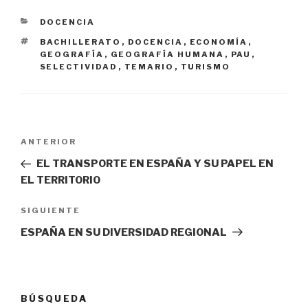
CATEGORÍAS
DOCENCIA
ETIQUETAS
BACHILLERATO
,
DOCENCIA
,
ECONOMÍA
,
GEOGRAFÍA
,
GEOGRAFÍA HUMANA
,
PAU
,
SELECTIVIDAD
,
TEMARIO
,
TURISMO
Navegación
Entrada
ANTERIOR
de
anterior:
EL TRANSPORTE EN ESPAÑA Y SU PAPEL EN
entradas
EL TERRITORIO
Siguiente
SIGUIENTE
entrada
ESPAÑA EN SU DIVERSIDAD REGIONAL
BÚSQUEDA