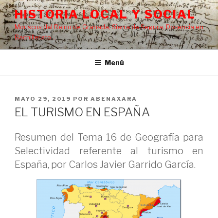
Saltar
HISTORIA LOCAL Y SOCIAL
al
Moriscos del Reino de Granada, Sierra de Segura, Docencia en
contenido
Bachillerato…
Menú
PUBLICADO
MAYO 29, 2019
POR
ABENAXARA
EL
EL TURISMO EN ESPAÑA
Resumen del Tema 16 de Geografía para
Selectividad referente al turismo en
España, por Carlos Javier Garrido García.