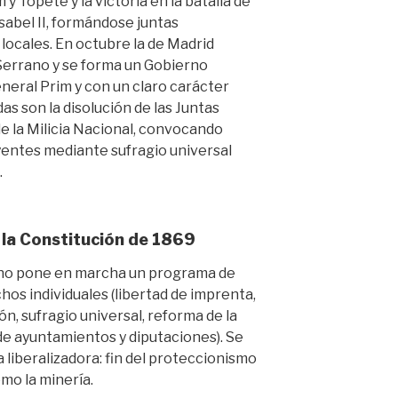
y Topete y la victoria en la batalla de
Isabel II, formándose juntas
 locales. En octubre la de Madrid
Serrano y se forma un Gobierno
eneral Prim y con un claro carácter
s son la disolución de las Juntas
de la Milicia Nacional, convocando
yentes mediante sufragio universal
.
y la Constitución de 1869
ano pone en marcha un programa de
os individuales (libertad de imprenta,
n, sufragio universal, reforma de la
e ayuntamientos y diputaciones). Se
 liberalizadora: fin del proteccionismo
omo la minería.