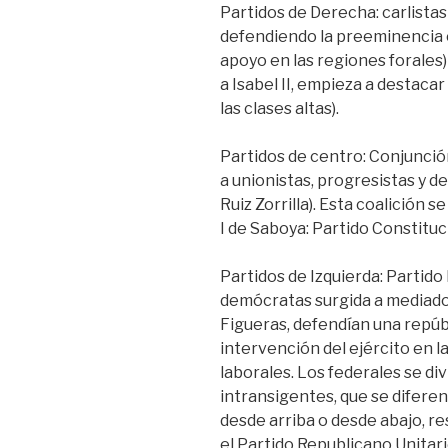
Partidos de Derecha: carlistas
defendiendo la preeminencia ca
apoyo en las regiones forales
a Isabel II, empieza a destaca
las clases altas).
Partidos de centro: Conjunci
a unionistas, progresistas y d
Ruiz Zorrilla). Esta coalición 
I de Saboya: Partido Constituci
Partidos de Izquierda: Partido
demócratas surgida a mediados
Figueras, defendían una repúbl
intervención del ejército en la
laborales. Los federales se d
intransigentes, que se diferen
desde arriba o desde abajo, r
el Partido Republicano Unitario