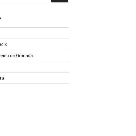
S
adix
Reino de Granada
ra