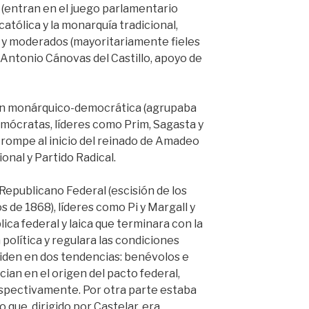
 (entran en el juego parlamentario
tólica y la monarquía tradicional,
) y moderados (mayoritariamente fieles
r Antonio Cánovas del Castillo, apoyo de
ón monárquico-democrática (agrupaba
emócratas, líderes como Prim, Sagasta y
se rompe al inicio del reinado de Amadeo
onal y Partido Radical.
 Republicano Federal (escisión de los
 de 1868), líderes como Pi y Margall y
ica federal y laica que terminara con la
 política y regulara las condiciones
ividen en dos tendencias: benévolos e
cian en el origen del pacto federal,
espectivamente. Por otra parte estaba
 que, dirigido por Castelar, era