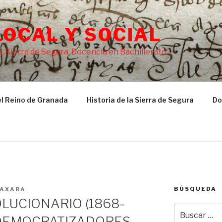
LOCAL Y SOCIAL
, Sierra de Segura, Docencia en Bachillerato…
l Reino de Granada
Historia de la Sierra de Segura
Do
BÚSQUEDA
AXARA
LUCIONARIO (1868-
Buscar
S DEMOCRATIZADORES
por: