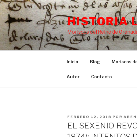
Saltar
al
HISTORIA 
contenido
Moriscos del Reino de Granada
Inicio
Blog
Moriscos de
Autor
Contacto
PUBLICADO
FEBRERO 12, 2018
POR
ABEN
EL
EL SEXENIO REVO
1874): INTENTO