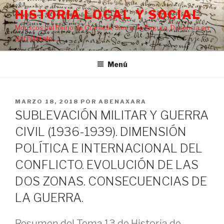
Saltar
HISTORIA LOCAL Y SOCIAL
al
Moriscos del Reino de Granada, Sierra de Segura, Docencia en
contenido
Bachillerato…
Menú
PUBLICADO
MARZO 18, 2018
POR
ABENAXARA
EL
SUBLEVACIÓN MILITAR Y GUERRA
CIVIL (1936-1939). DIMENSIÓN
POLÍTICA E INTERNACIONAL DEL
CONFLICTO. EVOLUCIÓN DE LAS
DOS ZONAS. CONSECUENCIAS DE
LA GUERRA.
Resumen del Tema 13 de Historia de