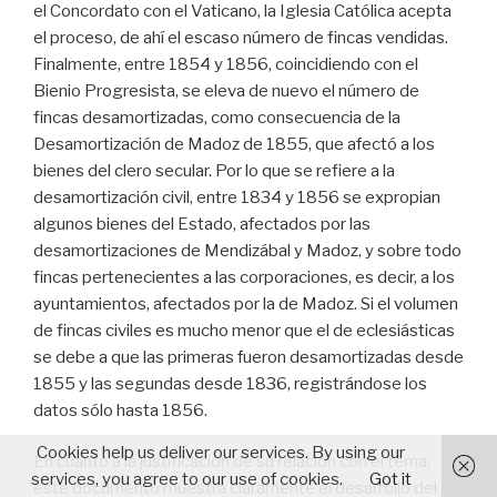
el Concordato con el Vaticano, la Iglesia Católica acepta
el proceso, de ahí el escaso número de fincas vendidas.
Finalmente, entre 1854 y 1856, coincidiendo con el
Bienio Progresista, se eleva de nuevo el número de
fincas desamortizadas, como consecuencia de la
Desamortización de Madoz de 1855, que afectó a los
bienes del clero secular. Por lo que se refiere a la
desamortización civil, entre 1834 y 1856 se expropian
algunos bienes del Estado, afectados por las
desamortizaciones de Mendizábal y Madoz, y sobre todo
fincas pertenecientes a las corporaciones, es decir, a los
ayuntamientos, afectados por la de Madoz. Si el volumen
de fincas civiles es mucho menor que el de eclesiásticas
se debe a que las primeras fueron desamortizadas desde
1855 y las segundas desde 1836, registrándose los
datos sólo hasta 1856.
Cookies help us deliver our services. By using our
En cuanto a la justificación de su relación con el tema,
services, you agree to our use of cookies.
Got it
este documento muestra claramente el desarrollo del