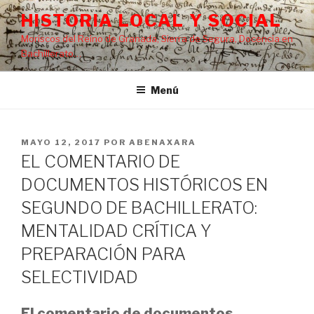
Saltar
HISTORIA LOCAL Y SOCIAL
al
Moriscos del Reino de Granada, Sierra de Segura, Docencia en
contenido
Bachillerato…
Menú
PUBLICADO
MAYO 12, 2017
POR
ABENAXARA
EL
EL COMENTARIO DE
DOCUMENTOS HISTÓRICOS EN
SEGUNDO DE BACHILLERATO:
MENTALIDAD CRÍTICA Y
PREPARACIÓN PARA
SELECTIVIDAD
El comentario de documentos