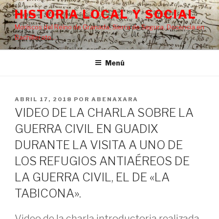
Saltar
HISTORIA LOCAL Y SOCIAL
al
Moriscos del Reino de Granada, Sierra de Segura, Docencia en
contenido
Bachillerato…
Menú
PUBLICADO
ABRIL 17, 2018
POR
ABENAXARA
EL
VIDEO DE LA CHARLA SOBRE LA
GUERRA CIVIL EN GUADIX
DURANTE LA VISITA A UNO DE
LOS REFUGIOS ANTIAÉREOS DE
LA GUERRA CIVIL, EL DE «LA
TABICONA».
Video de la charla introductoria realizada