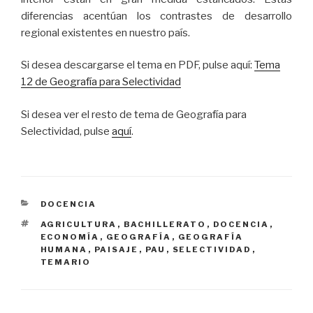
diferencias acentúan los contrastes de desarrollo
regional existentes en nuestro país.
Si desea descargarse el tema en PDF, pulse aquí:
Tema
12 de Geografía para Selectividad
Si desea ver el resto de tema de Geografía para
Selectividad, pulse
aquí
.
CATEGORÍAS
DOCENCIA
ETIQUETAS
AGRICULTURA
,
BACHILLERATO
,
DOCENCIA
,
ECONOMÍA
,
GEOGRAFÍA
,
GEOGRAFÍA
HUMANA
,
PAISAJE
,
PAU
,
SELECTIVIDAD
,
TEMARIO