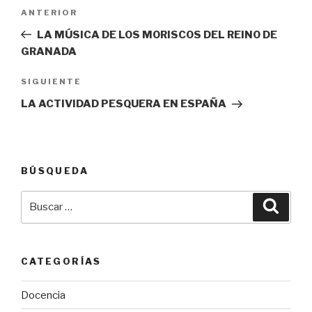
Navegación
Entrada
ANTERIOR
de
anterior:
LA MÚSICA DE LOS MORISCOS DEL REINO DE
entradas
GRANADA
Siguiente
SIGUIENTE
entrada
LA ACTIVIDAD PESQUERA EN ESPAÑA
BÚSQUEDA
Buscar
Busca
por:
CATEGORÍAS
Docencia