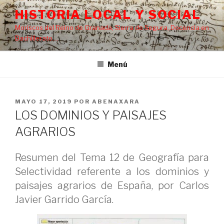
Saltar
HISTORIA LOCAL Y SOCIAL
al
Moriscos del Reino de Granada, Sierra de Segura, Docencia en
contenido
Bachillerato…
Menú
PUBLICADO
MAYO 17, 2019
POR
ABENAXARA
EL
LOS DOMINIOS Y PAISAJES
AGRARIOS
Resumen del Tema 12 de Geografía para
Selectividad referente a los dominios y
paisajes agrarios de España, por Carlos
Javier Garrido García.