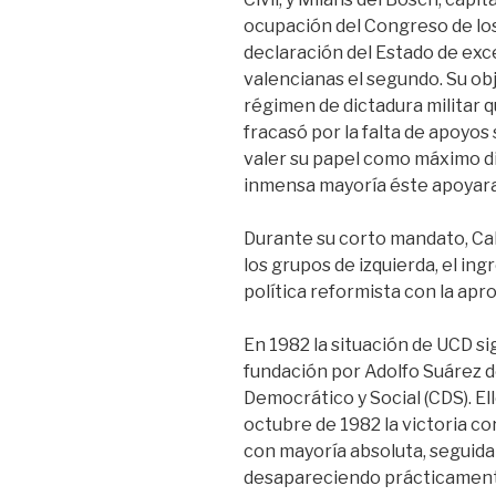
ocupación del Congreso de los
declaración del Estado de exce
valencianas el segundo. Su obj
régimen de dictadura militar 
fracasó por la falta de apoyos s
valer su papel como máximo di
inmensa mayoría éste apoyara
Durante su corto mandato, Calv
los grupos de izquierda, el ing
política reformista con la apr
En 1982 la situación de UCD s
fundación por Adolfo Suárez d
Democrático y Social (CDS). El
octubre de 1982 la victoria c
con mayoría absoluta, seguida 
desapareciendo prácticament