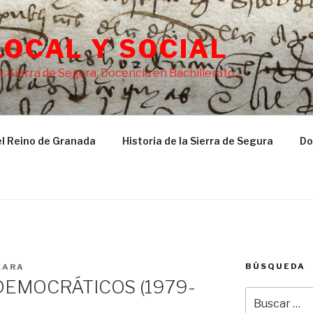
LOCAL Y SOCIAL
, Sierra de Segura, Docencia en Bachillerato…
l Reino de Granada
Historia de la Sierra de Segura
Do
BÚSQUEDA
XARA
DEMOCRÁTICOS (1979-
Buscar
por: