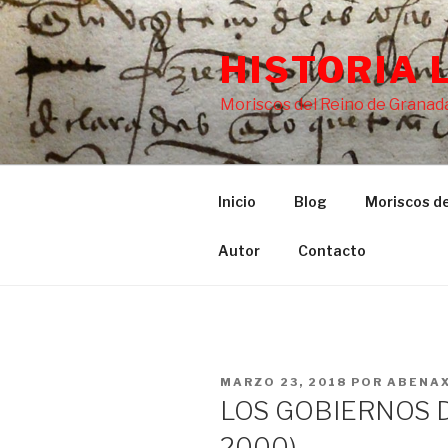
Saltar
al
HISTORIA 
contenido
Moriscos del Reino de Granada
Inicio
Blog
Moriscos de
Autor
Contacto
PUBLICADO
MARZO 23, 2018
POR
ABENA
EL
LOS GOBIERNOS 
2000)