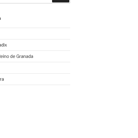
S
adix
Reino de Granada
ra