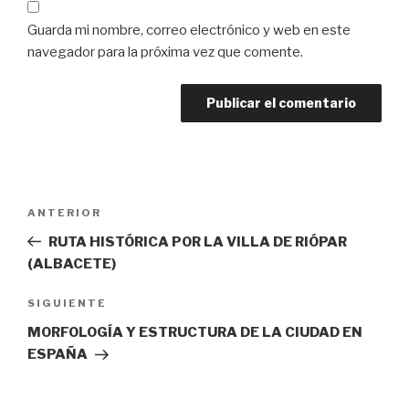
Guarda mi nombre, correo electrónico y web en este
navegador para la próxima vez que comente.
Navegación
Entrada
ANTERIOR
de
anterior:
RUTA HISTÓRICA POR LA VILLA DE RIÓPAR
entradas
(ALBACETE)
Siguiente
SIGUIENTE
entrada
MORFOLOGÍA Y ESTRUCTURA DE LA CIUDAD EN
ESPAÑA