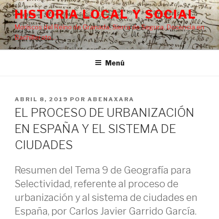
Saltar
HISTORIA LOCAL Y SOCIAL
al
Moriscos del Reino de Granada, Sierra de Segura, Docencia en
contenido
Bachillerato…
Menú
PUBLICADO
ABRIL 8, 2019
POR
ABENAXARA
EL
EL PROCESO DE URBANIZACIÓN
EN ESPAÑA Y EL SISTEMA DE
CIUDADES
Resumen del Tema 9 de Geografía para
Selectividad, referente al proceso de
urbanización y al sistema de ciudades en
España, por Carlos Javier Garrido García.