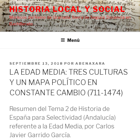
Saltar
HISTORIA LOCAL Y SOCIAL
al
Moriscos del Reino de Granada, Sierra de Segura, Docencia en
contenido
Bachillerato…
Menú
PUBLICADO
SEPTIEMBRE 13, 2018
POR
ABENAXARA
EL
LA EDAD MEDIA: TRES CULTURAS
Y UN MAPA POLÍTICO EN
CONSTANTE CAMBIO (711-1474)
Resumen del Tema 2 de Historia de
España para Selectividad (Andalucía)
referente a la Edad Media, por Carlos
Javier Garrido García.