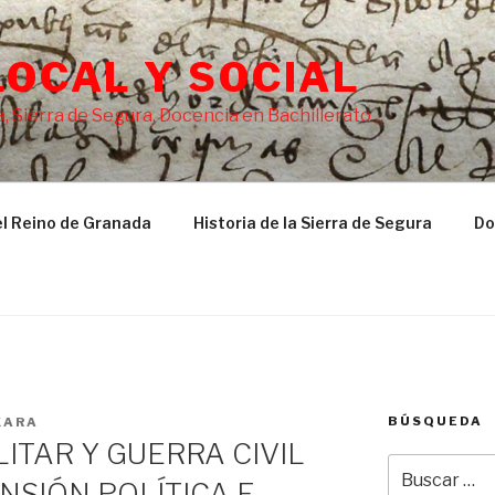
LOCAL Y SOCIAL
, Sierra de Segura, Docencia en Bachillerato…
l Reino de Granada
Historia de la Sierra de Segura
Do
BÚSQUEDA
XARA
ITAR Y GUERRA CIVIL
Buscar
ENSIÓN POLÍTICA E
por: