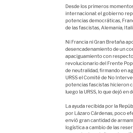
Desde los primeros momentos 
internacional: el gobierno repu
potencias democráticas, Franci
de las fascistas, Alemania, Ital
Ni Francia ni Gran Bretaña apo
desencadenamiento de un confl
apaciguamiento con respecto a
revolucionario del Frente Popu
de neutralidad, firmando en ag
URSS el Comité de No Interve
potencias fascistas hicieron 
luego la URSS, lo que dejó en 
La ayuda recibida por la Repúbl
por Lázaro Cárdenas, poco efect
envió gran cantidad de armame
logística a cambio de las rese