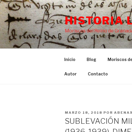
Saltar
al
HISTORIA 
contenido
Moriscos del Reino de Granada
Inicio
Blog
Moriscos de
Autor
Contacto
PUBLICADO
MARZO 18, 2018
POR
ABENA
EL
SUBLEVACIÓN MIL
(1936-1939). DIM