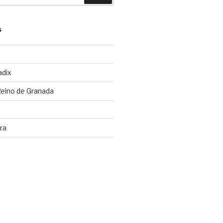
S
adix
Reino de Granada
ra