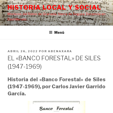
Saltar
HISTORIA LOCAL Y SOCIAL
al
Moriscos del Reino de Granada, Sierra de Segura, Docencia en
contenido
Bachillerato…
Menú
PUBLICADO
ABRIL 26, 2022
POR
ABENAXARA
EL
EL «BANCO FORESTAL» DE SILES
(1947-1969)
Historia del «Banco Forestal» de Siles
(1947-1969), por Carlos Javier Garrido
García.