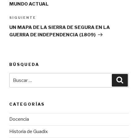
entradas
MUNDO ACTUAL
Siguiente
SIGUIENTE
entrada
UN MAPA DE LA SIERRA DE SEGURA EN LA
GUERRA DE INDEPENDENCIA (1809)
BÚSQUEDA
Buscar
Busca
por:
CATEGORÍAS
Docencia
Historia de Guadix