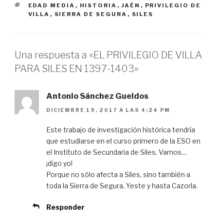
ETIQUETAS
EDAD MEDIA
,
HISTORIA
,
JAÉN
,
PRIVILEGIO DE
VILLA
,
SIERRA DE SEGURA
,
SILES
Una respuesta a «EL PRIVILEGIO DE VILLA
PARA SILES EN 1397-1403»
Antonio Sánchez Gueldos
DICIEMBRE 19, 2017 A LAS 4:24 PM
Este trabajo de investigación histórica tendría
que estudiarse en el curso primero de la ESO en
el Instituto de Secundaria de Siles. Vamos…
¡digo yo!
Porque no sólo afecta a Siles, sino también a
toda la Sierra de Segura, Yeste y hasta Cazorla.
Responder