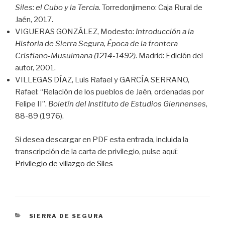
Siles: el Cubo y la Tercia
. Torredonjimeno: Caja Rural de
Jaén, 2017.
VIGUERAS GONZÁLEZ, Modesto:
Introducción a la
Historia de Sierra Segura, Época de la frontera
Cristiano-Musulmana (1214-1492)
. Madrid: Edición del
autor, 2001.
VILLEGAS DÍAZ, Luis Rafael y GARCÍA SERRANO,
Rafael: “Relación de los pueblos de Jaén, ordenadas por
Felipe II”.
Boletín del Instituto de Estudios Giennenses
,
88-89 (1976).
Si desea descargar en PDF esta entrada, incluida la
transcripción de la carta de privilegio, pulse aquí:
Privilegio de villazgo de Siles
CATEGORÍAS
SIERRA DE SEGURA