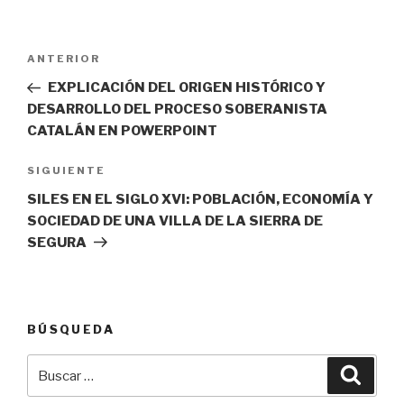
Navegación
Entrada
ANTERIOR
de
anterior:
EXPLICACIÓN DEL ORIGEN HISTÓRICO Y
entradas
DESARROLLO DEL PROCESO SOBERANISTA
CATALÁN EN POWERPOINT
Siguiente
SIGUIENTE
entrada
SILES EN EL SIGLO XVI: POBLACIÓN, ECONOMÍA Y
SOCIEDAD DE UNA VILLA DE LA SIERRA DE
SEGURA
BÚSQUEDA
Buscar
Busca
por: