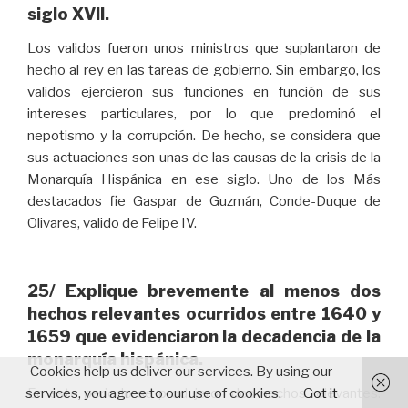
siglo XVII.
Los validos fueron unos ministros que suplantaron de
hecho al rey en las tareas de gobierno. Sin embargo, los
validos ejercieron sus funciones en función de sus
intereses particulares, por lo que predominó el
nepotismo y la corrupción. De hecho, se considera que
sus actuaciones son unas de las causas de la crisis de la
Monarquía Hispánica en ese siglo. Uno de los Más
destacados fie Gaspar de Guzmán, Conde-Duque de
Olivares, valido de Felipe IV.
25/ Explique brevemente al menos dos
hechos relevantes ocurridos entre 1640 y
1659 que evidenciaron la decadencia de la
monarquía hispánica.
Cookies help us deliver our services. By using our
services, you agree to our use of cookies.
Got it
En este periodo se produjeron dos hechos relevantes: