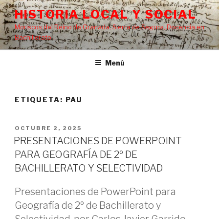
Saltar
HISTORIA LOCAL Y SOCIAL
al
Moriscos del Reino de Granada, Sierra de Segura, Docencia en
contenido
Bachillerato…
Menú
ETIQUETA:
PAU
PUBLICADO
OCTUBRE 2, 2025
EL
PRESENTACIONES DE POWERPOINT
PARA GEOGRAFÍA DE 2º DE
BACHILLERATO Y SELECTIVIDAD
Presentaciones de PowerPoint para
Geografía de 2º de Bachillerato y
Selectividad, por Carlos Javier Garrido