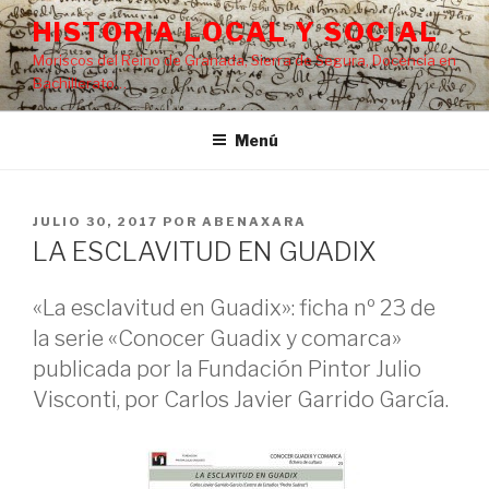
Saltar
HISTORIA LOCAL Y SOCIAL
al
Moriscos del Reino de Granada, Sierra de Segura, Docencia en
contenido
Bachillerato…
Menú
PUBLICADO
JULIO 30, 2017
POR
ABENAXARA
EL
LA ESCLAVITUD EN GUADIX
«La esclavitud en Guadix»: ficha nº 23 de
la serie «Conocer Guadix y comarca»
publicada por la Fundación Pintor Julio
Visconti, por Carlos Javier Garrido García.