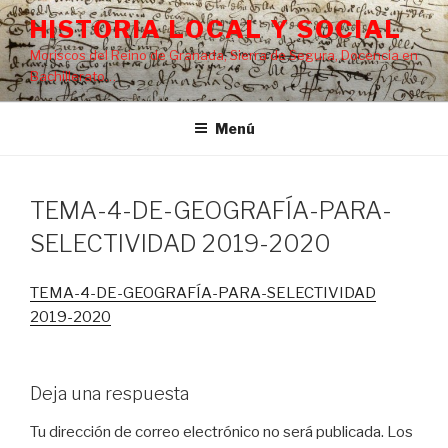
Saltar
HISTORIA LOCAL Y SOCIAL
al
Moriscos del Reino de Granada, Sierra de Segura, Docencia en
contenido
Bachillerato…
Menú
TEMA-4-DE-GEOGRAFÍA-PARA-
SELECTIVIDAD 2019-2020
TEMA-4-DE-GEOGRAFÍA-PARA-SELECTIVIDAD
2019-2020
Deja una respuesta
Tu dirección de correo electrónico no será publicada.
Los