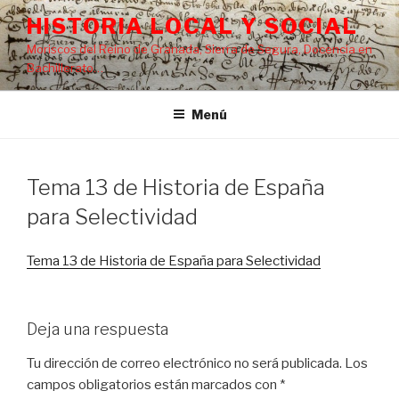
Saltar
HISTORIA LOCAL Y SOCIAL
al
Moriscos del Reino de Granada, Sierra de Segura, Docencia en
contenido
Bachillerato…
Menú
Tema 13 de Historia de España
para Selectividad
Tema 13 de Historia de España para Selectividad
Deja una respuesta
Tu dirección de correo electrónico no será publicada.
Los
campos obligatorios están marcados con
*