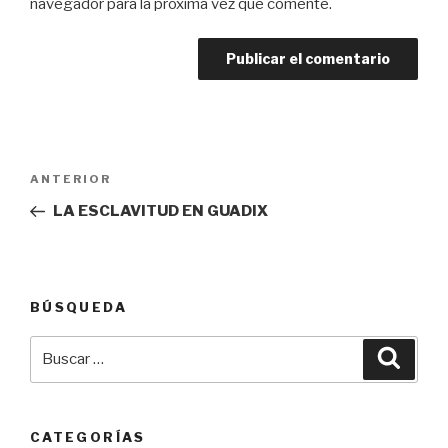
navegador para la próxima vez que comente.
Navegación
Entrada
ANTERIOR
de
anterior:
LA ESCLAVITUD EN GUADIX
entradas
BÚSQUEDA
Buscar
Busca
por:
CATEGORÍAS