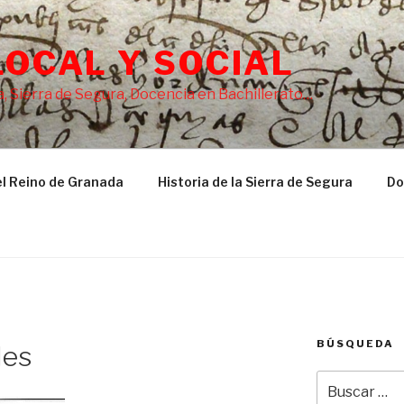
LOCAL Y SOCIAL
, Sierra de Segura, Docencia en Bachillerato…
l Reino de Granada
Historia de la Sierra de Segura
Do
BÚSQUEDA
les
Buscar
por: