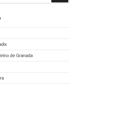
S
adix
Reino de Granada
ra