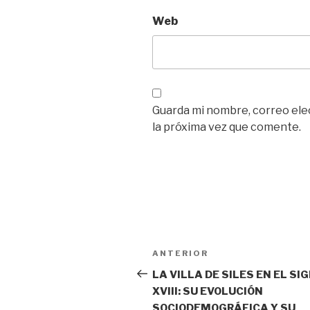
Web
Guarda mi nombre, correo ele
la próxima vez que comente.
Navegación
Entrada
ANTERIOR
de
anterior:
LA VILLA DE SILES EN EL SI
XVIII: SU EVOLUCIÓN
entradas
SOCIODEMOGRÁFICA Y SU