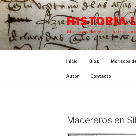
Saltar
al
HISTORIA 
contenido
Moriscos del Reino de Granada
Inicio
Blog
Moriscos de
Autor
Contacto
Madereros en Si