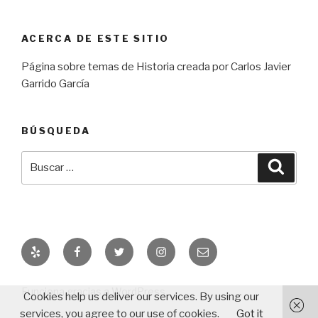
ACERCA DE ESTE SITIO
Página sobre temas de Historia creada por Carlos Javier
Garrido García
BÚSQUEDA
Buscar
Busca
por:
Yelp
Facebook
Twitter
Instagram
Correo
electrónico
Funciona gracias a WordPress
Cookies help us deliver our services. By using our
services, you agree to our use of cookies.
Got it