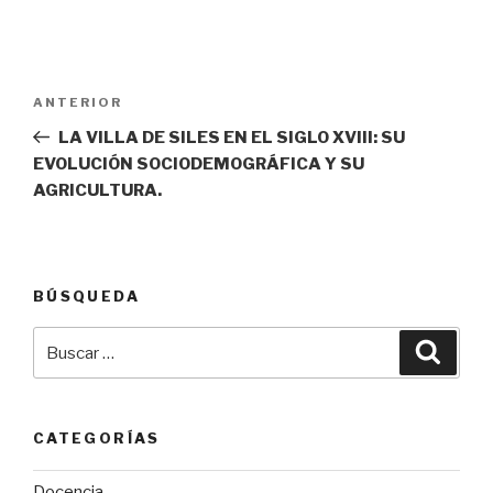
Navegación
Entrada
ANTERIOR
de
anterior:
LA VILLA DE SILES EN EL SIGLO XVIII: SU
entradas
EVOLUCIÓN SOCIODEMOGRÁFICA Y SU
AGRICULTURA.
BÚSQUEDA
Buscar
Busca
por:
CATEGORÍAS
Docencia