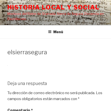
Saltar
HISTORIA LOCAL Y SOCIAL
al
Moriscos del Reino de Granada, Sierra de Segura, Docencia en
contenido
Bachillerato…
Menú
elsierrasegura
Deja una respuesta
Tu dirección de correo electrónico no será publicada.
Los
campos obligatorios están marcados con
*
Comentario
*