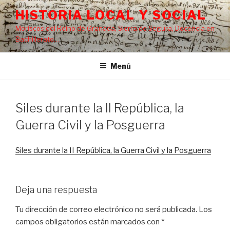
Saltar
HISTORIA LOCAL Y SOCIAL
al
Moriscos del Reino de Granada, Sierra de Segura, Docencia en
contenido
Bachillerato…
Menú
Siles durante la II República, la
Guerra Civil y la Posguerra
Siles durante la II República, la Guerra Civil y la Posguerra
Deja una respuesta
Tu dirección de correo electrónico no será publicada.
Los
campos obligatorios están marcados con
*