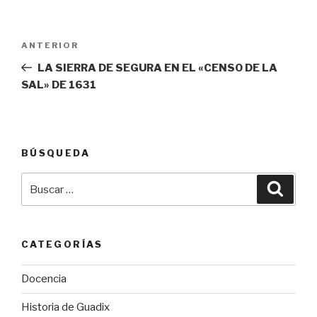
Navegación
Entrada
ANTERIOR
de
anterior:
LA SIERRA DE SEGURA EN EL «CENSO DE LA
entradas
SAL» DE 1631
BÚSQUEDA
Buscar
Busca
por:
CATEGORÍAS
Docencia
Historia de Guadix