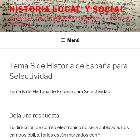
Saltar
HISTORIA LOCAL Y SOCIAL
al
Moriscos del Reino de Granada, Sierra de Segura, Docencia en
contenido
Bachillerato…
Menú
Tema 8 de Historia de España para
Selectividad
Tema 8 de Historia de España para Selectividad
Deja una respuesta
Tu dirección de correo electrónico no será publicada.
Los
campos obligatorios están marcados con
*