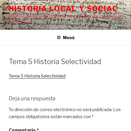
Saltar
HISTORIA LOCAL Y SOCIAL
al
Moriscos del Reino de Granada, Sierra de Segura, Docencia en
contenido
Bachillerato…
Menú
Tema 5 Historia Selectividad
Tema 5 Historia Selectividad
Deja una respuesta
Tu dirección de correo electrónico no será publicada.
Los
campos obligatorios están marcados con
*
Comentario
*