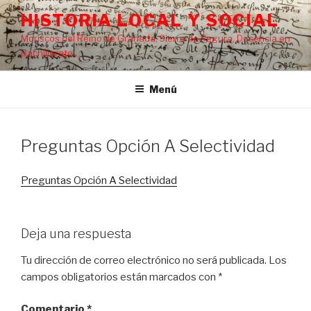
Saltar
HISTORIA LOCAL Y SOCIAL
al
Moriscos del Reino de Granada, Sierra de Segura, Docencia en
contenido
Bachillerato…
Menú
Preguntas Opción A Selectividad
Preguntas Opción A Selectividad
Deja una respuesta
Tu dirección de correo electrónico no será publicada.
Los
campos obligatorios están marcados con
*
Comentario
*