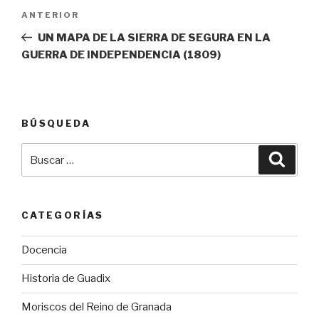
Navegación
Entrada
ANTERIOR
de
anterior:
UN MAPA DE LA SIERRA DE SEGURA EN LA
entradas
GUERRA DE INDEPENDENCIA (1809)
BÚSQUEDA
Buscar
Busca
por:
CATEGORÍAS
Docencia
Historia de Guadix
Moriscos del Reino de Granada