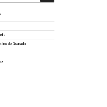
S
adix
Reino de Granada
ra