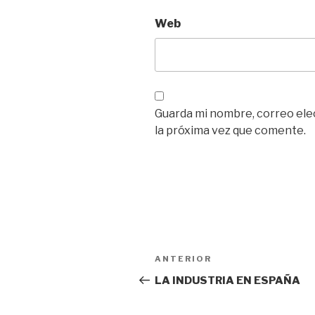
Web
Guarda mi nombre, correo ele
la próxima vez que comente.
Navegación
Entrada
ANTERIOR
de
anterior:
LA INDUSTRIA EN ESPAÑA
entradas