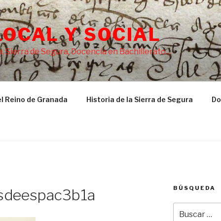
LOCAL Y SOCIAL
, Sierra de Segura, Docencia en Bachillerato…
l Reino de Granada
Historia de la Sierra de Segura
Do
BÚSQUEDA
esdeespac3b1a
Buscar
por: