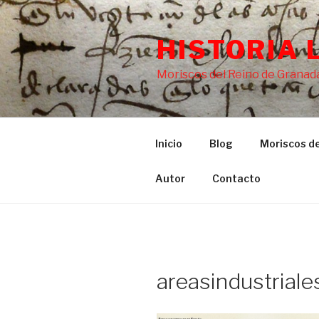
Saltar
al
HISTORIA 
contenido
Moriscos del Reino de Granada
Inicio
Blog
Moriscos de
Autor
Contacto
areasindustrial