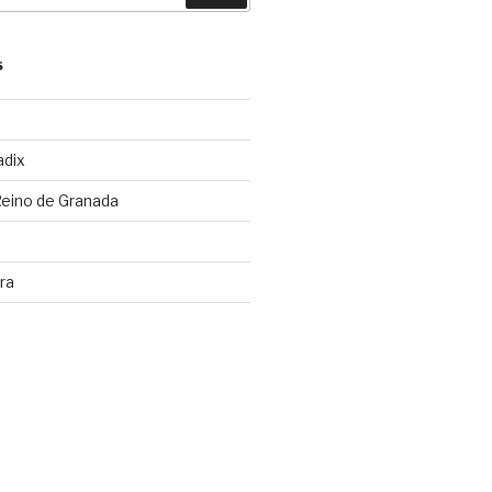
S
adix
Reino de Granada
ra