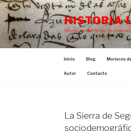
Saltar
al
HISTORIA 
contenido
Moriscos del Reino de Granada
Inicio
Blog
Moriscos de
Autor
Contacto
La Sierra de Seg
sociodemográfic