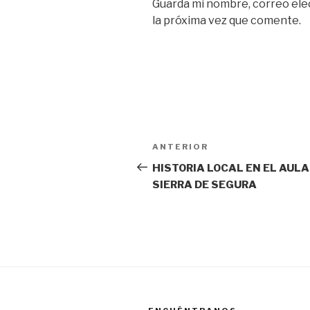
Guarda mi nombre, correo ele
la próxima vez que comente.
Navegación
Entrada
ANTERIOR
de
anterior:
HISTORIA LOCAL EN EL AULA
SIERRA DE SEGURA
entradas