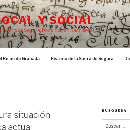
LOCAL Y SOCIAL
, Sierra de Segura, Docencia en Bachillerato…
l Reino de Granada
Historia de la Sierra de Segura
Do
BÚSQUEDA
ura situación
Buscar
a actual
por: