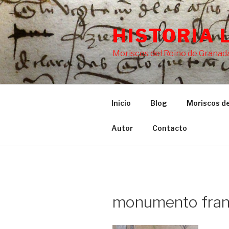
Saltar
al
HISTORIA 
contenido
Moriscos del Reino de Granada
Inicio
Blog
Moriscos de
Autor
Contacto
monumento fran