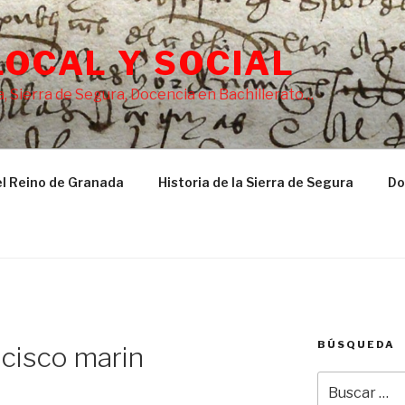
LOCAL Y SOCIAL
, Sierra de Segura, Docencia en Bachillerato…
l Reino de Granada
Historia de la Sierra de Segura
Do
BÚSQUEDA
cisco marin
Buscar
por: