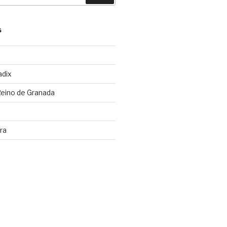
S
adix
Reino de Granada
ra