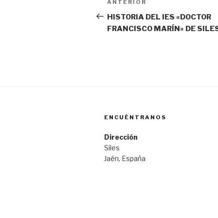
Entrada
ANTERIOR
de
anterior:
HISTORIA DEL IES «DOCTOR
FRANCISCO MARÍN» DE SILE
entradas
ENCUÉNTRANOS
Dirección
Siles
Jaén, España