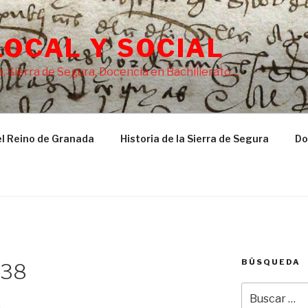
LOCAL Y SOCIAL
, Sierra de Segura, Docencia en Bachillerato…
l Reino de Granada
Historia de la Sierra de Segura
Do
BÚSQUEDA
938
Buscar
por: