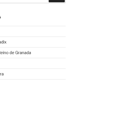
S
adix
Reino de Granada
ra