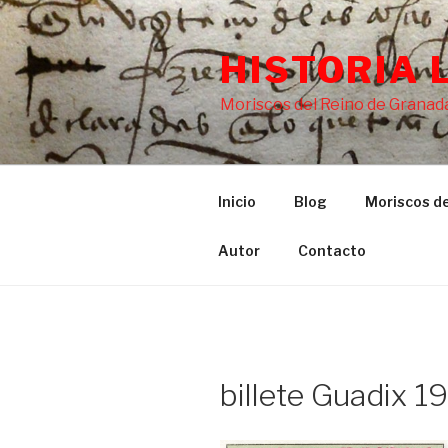
Saltar
al
HISTORIA 
contenido
Moriscos del Reino de Granada
Inicio
Blog
Moriscos de
Autor
Contacto
billete Guadix 1