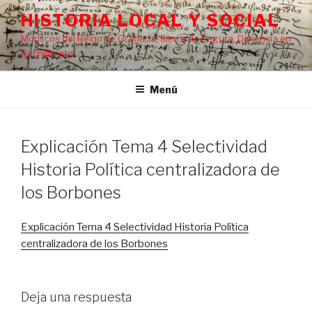
Saltar
HISTORIA LOCAL Y SOCIAL
al
Moriscos del Reino de Granada, Sierra de Segura, Docencia en
contenido
Bachillerato…
Menú
Explicación Tema 4 Selectividad
Historia Política centralizadora de
los Borbones
Explicación Tema 4 Selectividad Historia Política
centralizadora de los Borbones
Deja una respuesta