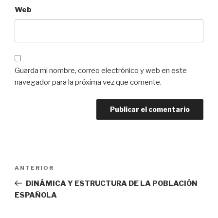
Web
Guarda mi nombre, correo electrónico y web en este
navegador para la próxima vez que comente.
Navegación
Entrada
ANTERIOR
de
anterior:
DINÁMICA Y ESTRUCTURA DE LA POBLACIÓN
entradas
ESPAÑOLA