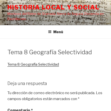
Saltar
HISTORIA LOCAL Y SOCIAL
al
Moriscos del Reino de Granada, Sierra de Segura, Docencia en
contenido
Bachillerato…
Menú
Tema 8 Geografía Selectividad
Tema 8 Geografía Selectividad
Deja una respuesta
Tu dirección de correo electrónico no será publicada.
Los
campos obligatorios están marcados con
*
Comentario
*