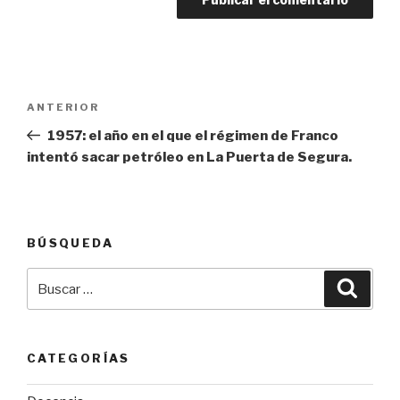
Navegación
Entrada
ANTERIOR
de
anterior:
1957: el año en el que el régimen de Franco
entradas
intentó sacar petróleo en La Puerta de Segura.
BÚSQUEDA
Buscar
Busca
por:
CATEGORÍAS