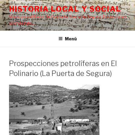
Saltar
HISTORIA LOCAL Y SOCIAL
al
Moriscos del Reino de Granada, Sierra de Segura, Docencia en
contenido
Bachillerato…
Menú
Prospecciones petrolíferas en El
Polinario (La Puerta de Segura)