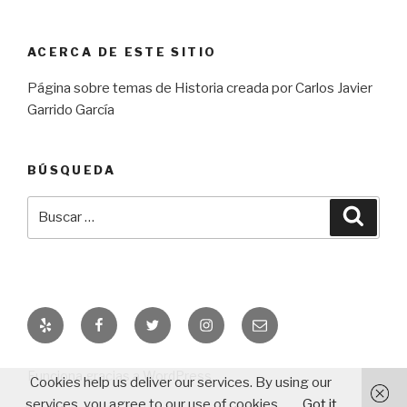
ACERCA DE ESTE SITIO
Página sobre temas de Historia creada por Carlos Javier
Garrido García
BÚSQUEDA
Buscar
Busca
por:
Yelp
Facebook
Twitter
Instagram
Correo
electrónico
Funciona gracias a WordPress
Cookies help us deliver our services. By using our
services, you agree to our use of cookies.
Got it