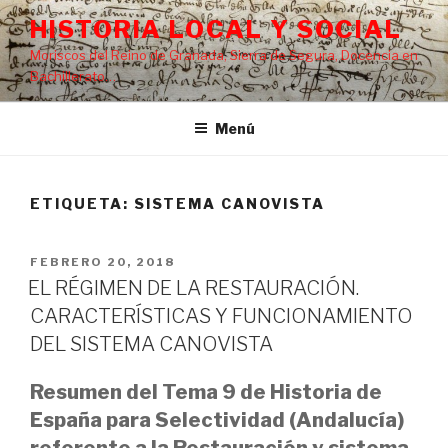
Saltar
HISTORIA LOCAL Y SOCIAL
al
Moriscos del Reino de Granada, Sierra de Segura, Docencia en
contenido
Bachillerato…
Menú
ETIQUETA:
SISTEMA CANOVISTA
PUBLICADO
FEBRERO 20, 2018
EL
EL RÉGIMEN DE LA RESTAURACIÓN.
CARACTERÍSTICAS Y FUNCIONAMIENTO
DEL SISTEMA CANOVISTA
Resumen del Tema 9 de Historia de
España para Selectividad (Andalucía)
referente a la Restauración y sistema