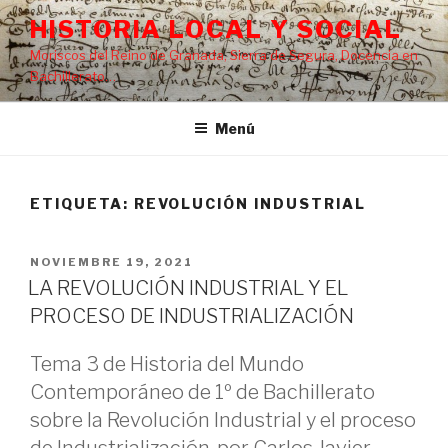
Saltar
HISTORIA LOCAL Y SOCIAL
al
Moriscos del Reino de Granada, Sierra de Segura, Docencia en
contenido
Bachillerato…
Menú
ETIQUETA:
REVOLUCIÓN INDUSTRIAL
PUBLICADO
NOVIEMBRE 19, 2021
EL
LA REVOLUCIÓN INDUSTRIAL Y EL
PROCESO DE INDUSTRIALIZACIÓN
Tema 3 de Historia del Mundo
Contemporáneo de 1º de Bachillerato
sobre la Revolución Industrial y el proceso
de Industrialización, por Carlos Javier