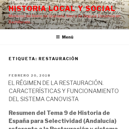
Saltar
HISTORIA LOCAL Y SOCIAL
al
Moriscos del Reino de Granada, Sierra de Segura, Docencia en
contenido
Bachillerato…
Menú
ETIQUETA:
RESTAURACIÓN
PUBLICADO
FEBRERO 20, 2018
EL
EL RÉGIMEN DE LA RESTAURACIÓN.
CARACTERÍSTICAS Y FUNCIONAMIENTO
DEL SISTEMA CANOVISTA
Resumen del Tema 9 de Historia de
España para Selectividad (Andalucía)
referente a la Restauración y sistema