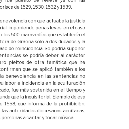
 y fue puesto de relieve ya con las
risca de 1529, 1530, 1532 y 1539.
enevolencia con que actuaba la justicia
orial, imponiendo penas leves: en el caso
lo los 500 maravedíes que establecía el
ntera de Graena sólo a dos ducados y la
so de reincidencia. Se podría suponer
entencias se podría deber al carácter
pero pleitos de otra temática que he
confirman que se aplicó también a los
 la benevolencia en las sentencias no
u labor e incidencia en la aculturación
cado, fue más sostenida en el tiempo y
unda que la inquisitorial. Ejemplo de esa
de 1558, que informa de la prohibición,
las autoridades diocesanas accitanas,
 personas a cantar y tocar música.