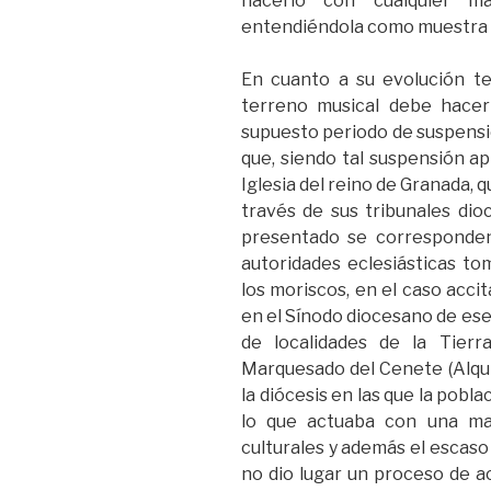
hacerlo con cualquier mani
entendiéndola como muestra de
En cuanto a su evolución tem
terreno musical debe hacer
supuesto periodo de suspensió
que, siendo tal suspensión apl
Iglesia del reino de Granada, 
través de sus tribunales dio
presentado se corresponden
autoridades eclesiásticas tom
los moriscos, en el caso acci
en el Sínodo diocesano de ese
de localidades de la Tierr
Marquesado del Cenete (Alquife
la diócesis en las que la pobl
lo que actuaba con una may
culturales y además el escaso
no dio lugar un proceso de ac