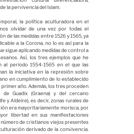
festación cultural diferenciadora,
 la pervivencia del Islam.
poral, la política aculturadora en el
nos olvidar de una vez por todas el
n de las medidas entre 1526 y 1565, ya
icable a la Corona, no lo es así para la
que sigue aplicando medidas de control a
cesanos. Así, los tres ejemplos que he
 al periodo 1554-1565 en el que las
an la iniciativa en la represión sobre
tano en cumplimiento de lo establecido
 primer año. Además, los tres proceden
a de Guadix (Graena) y del cercano
 y Aldeire), es decir, zonas rurales de
ación era mayoritariamente morisca, por
or libertad en sus manifestaciones
 número de cristianos viejos presentes
ulturación derivado de la convivencia.