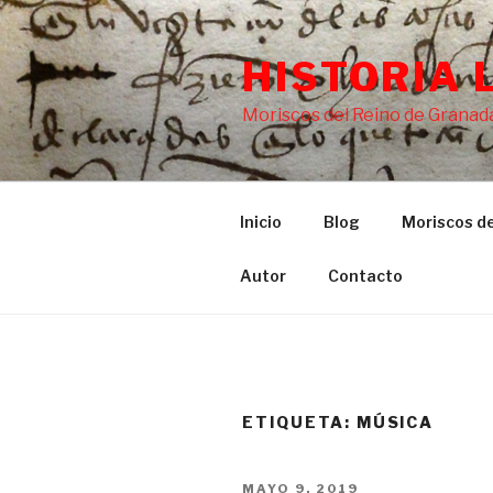
Saltar
al
HISTORIA 
contenido
Moriscos del Reino de Granada
Inicio
Blog
Moriscos de
Autor
Contacto
ETIQUETA:
MÚSICA
PUBLICADO
MAYO 9, 2019