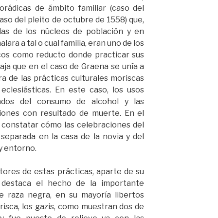
rádicas de ámbito familiar (caso del
aso del pleito de octubre de 1558) que,
das de los núcleos de población y en
ara a tal o cual familia, eran uno de los
scos como reducto donde practicar sus
taja que en el caso de Graena se unía a
ra de las prácticas culturales moriscas
 eclesiásticas. En este caso, los usos
ados del consumo de alcohol y las
siones con resultado de muerte. En el
o constatar cómo las celebraciones del
separada en la casa de la novia y del
 y entorno.
utores de estas prácticas, aparte de su
 destaca el hecho de la importante
e raza negra, en su mayoría libertos
risca, los gazis, como muestran dos de