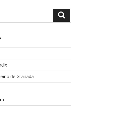
Buscar
S
adix
Reino de Granada
ra