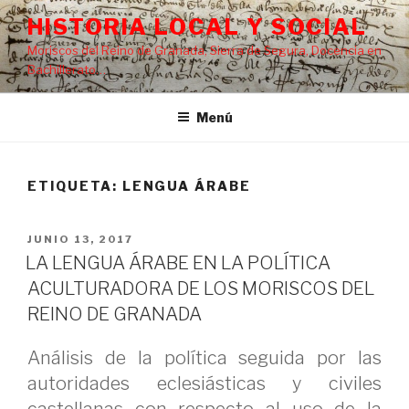
Saltar
HISTORIA LOCAL Y SOCIAL
al
Moriscos del Reino de Granada, Sierra de Segura, Docencia en
contenido
Bachillerato…
Menú
ETIQUETA:
LENGUA ÁRABE
PUBLICADO
JUNIO 13, 2017
EL
LA LENGUA ÁRABE EN LA POLÍTICA
ACULTURADORA DE LOS MORISCOS DEL
REINO DE GRANADA
Análisis de la política seguida por las
autoridades eclesiásticas y civiles
castellanas con respecto al uso de la