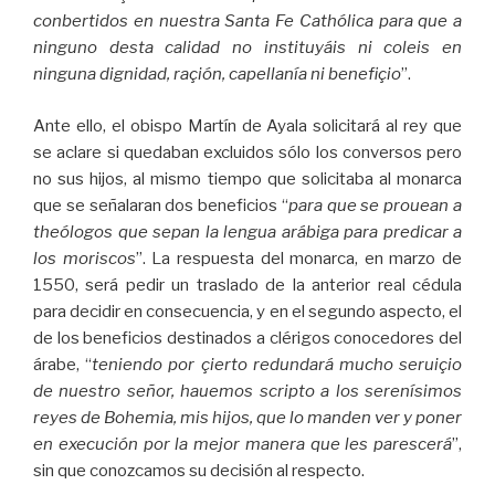
conbertidos en nuestra Santa Fe Cathólica para que a
ninguno desta calidad no instituyáis ni coleis en
ninguna dignidad, raçión, capellanía ni benefiçio
”.
Ante ello, el obispo Martín de Ayala solicitará al rey que
se aclare si quedaban excluidos sólo los conversos pero
no sus hijos, al mismo tiempo que solicitaba al monarca
que se señalaran dos beneficios “
para que se prouean a
theólogos que sepan la lengua arábiga para predicar a
los moriscos
”. La respuesta del monarca, en marzo de
1550, será pedir un traslado de la anterior real cédula
para decidir en consecuencia, y en el segundo aspecto, el
de los beneficios destinados a clérigos conocedores del
árabe, “
teniendo por çierto redundará mucho seruiçio
de nuestro señor, hauemos scripto a los serenísimos
reyes de Bohemia, mis hijos, que lo manden ver y poner
en execución por la mejor manera que les parescerá
”,
sin que conozcamos su decisión al respecto.