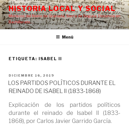
Saltar
HISTORIA LOCAL Y SOCIAL
al
Moriscos del Reino de Granada, Sierra de Segura, Docencia en
contenido
Bachillerato…
Menú
ETIQUETA:
ISABEL II
PUBLICADO
DICIEMBRE 16, 2019
EL
LOS PARTIDOS POLÍTICOS DURANTE EL
REINADO DE ISABEL II (1833-1868)
Explicación de los partidos políticos
durante el reinado de Isabel II (1833-
1868), por Carlos Javier Garrido García.