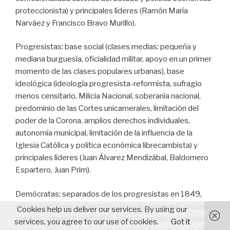
proteccionista) y principales líderes (Ramón María
Narváez y Francisco Bravo Murillo).
Progresistas: base social (clases medias: pequeña y
mediana burguesía, oficialidad militar, apoyo en un primer
momento de las clases populares urbanas), base
ideológica (ideología progresista-reformista, sufragio
menos censitario, Milicia Nacional, soberanía nacional,
predominio de las Cortes unicamerales, limitación del
poder de la Corona, amplios derechos individuales,
autonomía municipal, limitación de la influencia de la
Iglesia Católica y política económica librecambista) y
principales líderes (Juan Álvarez Mendizábal, Baldomero
Espartero, Juan Prim).
Demócratas: separados de los progresistas en 1849,
clases populares sobre todo urbanas, soberanía popular,
Cookies help us deliver our services. By using our
sufragio universal masculino. De este grupo se separan
services, you agree to our use of cookies.
Got it